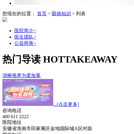
您现在的位置：
首页
>
眼病知识
> 列表
医院简介
>
医生团队
>
公益慈善
>
热门导读
HOTTAKEAWAY
清晰视界为爱加冕
...
[点击更多]
咨询电话
400 611 2222
医院地址
安徽省淮南市田家庵区金地国际城A区对面