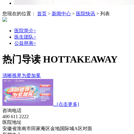
您现在的位置：
首页
>
新闻中心
>
医院快讯
> 列表
医院简介
>
医生团队
>
公益慈善
>
热门导读
HOTTAKEAWAY
清晰视界为爱加冕
...
[点击更多]
咨询电话
400 611 2222
医院地址
安徽省淮南市田家庵区金地国际城A区对面